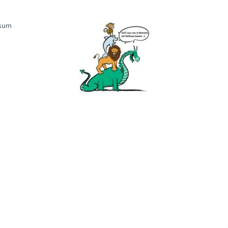
sum
eller.de