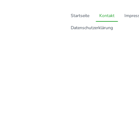
Startseite
Kontakt
Impres
Datenschutzerklärung
Kontakt
neumann@diewanderervomratsk
Manteuffelstr. 39