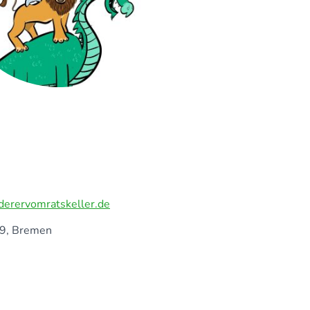
rervomratskeller.de
 39, Bremen